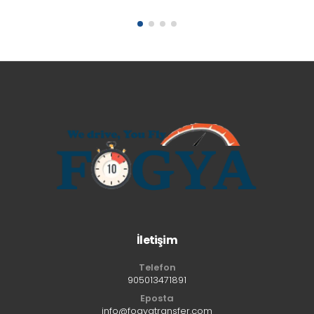
İletişim
Telefon
905013471891
Eposta
info@fogyatransfer.com