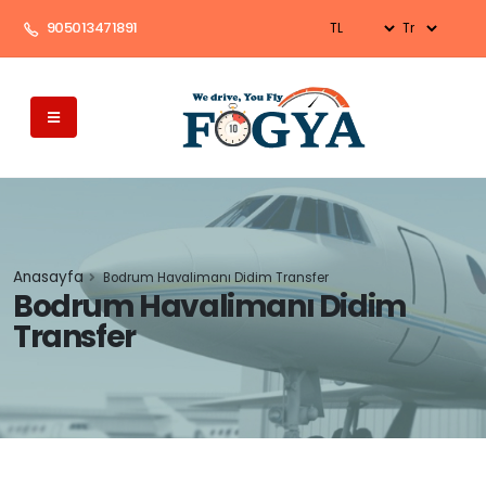
905013471891
Anasayfa
Bodrum Havalimanı Didim Transfer
Bodrum Havalimanı Didim
Transfer