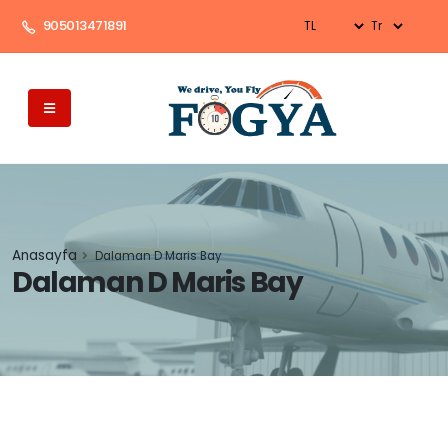
905013471891
Anasayfa
Dalaman D Maris Bay
Dalaman D Maris Bay