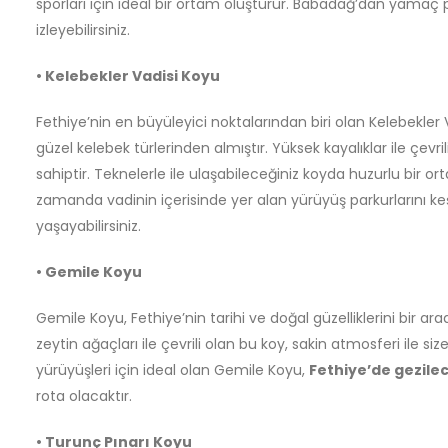
sporları için ideal bir ortam oluşturur. Babadağ’dan yamaç 
izleyebilirsiniz.
• Kelebekler Vadisi Koyu
Fethiye’nin en büyüleyici noktalarından biri olan Kelebekler 
güzel kelebek türlerinden almıştır. Yüksek kayalıklar ile çevr
sahiptir. Teknelerle ile ulaşabileceğiniz koyda huzurlu bir or
zamanda vadinin içerisinde yer alan yürüyüş parkurlarını k
yaşayabilirsiniz.
• Gemile Koyu
Gemile Koyu, Fethiye’nin tarihi ve doğal güzelliklerini bir a
zeytin ağaçları ile çevrili olan bu koy, sakin atmosferi ile si
yürüyüşleri için ideal olan Gemile Koyu,
Fethiye’de gezile
rota olacaktır.
• Turunç Pınarı Koyu