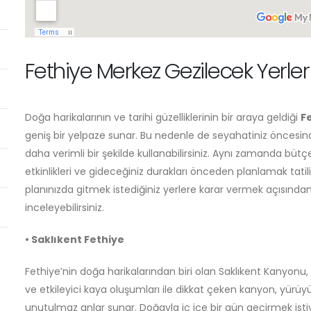
Fethiye Merkez Gezilecek Yerler 
Doğa harikalarının ve tarihi güzelliklerinin bir araya geldiği
F
geniş bir yelpaze sunar. Bu nedenle de seyahatiniz öncesin
daha verimli bir şekilde kullanabilirsiniz. Aynı zamanda bütç
etkinlikleri ve gideceğiniz durakları önceden planlamak tatil
planınızda gitmek istediğiniz yerlere karar vermek açısından 
inceleyebilirsiniz.
• Saklıkent Fethiye
Fethiye’nin doğa harikalarından biri olan Saklıkent Kanyonu, y
ve etkileyici kaya oluşumları ile dikkat çeken kanyon, yürüyü
unutulmaz anlar sunar. Doğayla iç içe bir gün geçirmek istiyo