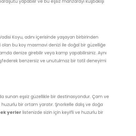
paraşütü yapabilir ve bu eşsiz manzarayı kuşbakışı
Vadisi Koyu, adını içerisinde yaşayan birbirinden
ili olan bu koy masmavi denizi ile doğal bir güzelliğe
tamda denize girebilir veya kamp yapabilirsiniz. Aynı
eşfederek benzersiz ve unutulmaz bir tatil deneyimi
rada sunan eşsiz güzellikle bir destinasyondur. Çam ve
ze huzurlu bir ortam yaratır. Şnorkelle dalış ve doğa
cek yerler
listenizde sizin için keyifli ve huzurlu bir