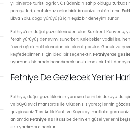
yıl binlerce turisti ağırlar. Özlüdeniz’in sahip olduğu turk
paraşütleri, unutulmaz anlar biriktirmenize imkân tanır.
Fet
Likya Yolu, doğa yürüyüşü için eşsiz bir deneyim sunar.
Fethiye’nin doğal güzelliklerinden olan Saklıkent Kanyonu, 
ferah yürüyüş deneyimi sunarken; Kelebekler Vadisi ise, h
favori uğrak noktalarından biri olarak görülür. Göcek ve çevre
keşfedebilmeniz için ideal bir seçenektir.
Fethiye’de gezil
uyumunu bir arada barındırarak unutulmaz bir tatil deneyim
Fethiye De Gezilecek Yerler Hari
Fethiye, doğal güzelliklerinin yanı sıra tarihi bir dokuyu da içi
ve büyüleyici manzarası ile Ölüdeniz, ziyaretçilerinin gözdesi
gezginseniz Tlos Antik Kenti ve Kayaköy, mutlaka görmeniz ge
anlamda
Fethiye haritası
beldenin en güzel yerlerini keşf
size yardımcı olacaktır.