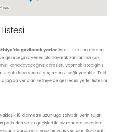
Listesi
ethiye’de gezilecek yerler
listesi ,size son derece
de gezeceğiniz yerleri planlayarak zamanınızı çok
enizi, konaklayacağınız adresleri, yapmak istediğiniz
inizi çok daha verimli geçirmenizi sağlayacaktır. Tatil
aşağıda yer alan Fethiye’de gezilecek yerler listesini
aklaşık 18 kilometre uzunluğa sahiptir. Serin suları
ş parkurları ve su geçişleri ile siz macera severlere
rsanız bunun için eşsiz bir varış yeri olan Saklıkent,