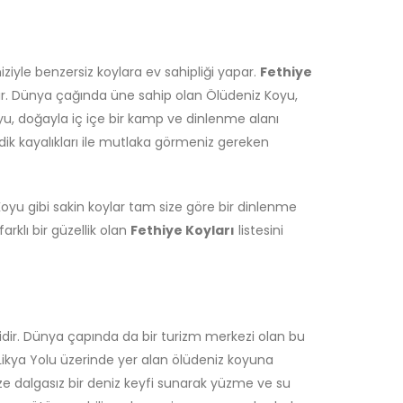
iyle benzersiz koylara ev sahipliği yapar.
Fethiye
tır. Dünya çağında üne sahip olan Ölüdeniz Koyu,
oyu, doğayla iç içe bir kamp ve dinlenme alanı
 dik kayalıkları ile mutlaka görmeniz gereken
Koyu gibi sakin koylar tam size göre bir dinlenme
arklı bir güzellik olan
Fethiye Koyları
listesini
ridir. Dünya çapında da bir turizm merkezi olan bu
. Likya Yolu üzerinde yer alan ölüdeniz koyuna
ize dalgasız bir deniz keyfi sunarak yüzme ve su