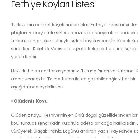
Fethiye Koyları Listesi
Türkiye’nin cennet köşelerinden olan Fethiye, masmavi deniz
plajları
ve koyları ile sizlere benzersiz deneyimler sunacak
turkuaz rengi sakin sularıyla sizleri büyüleyecektir. Kabak K
sunarken; Kelebek Vadisi ise egzotik kelebek türlerine sahip
yerlerdendir.
Huzurlu bir atmosfer arıyorsanız, Turunç Pınarı ve Katrancı 
alanı sunacaktır. Tekne turları ile de gezebileceğiniz her biri f
aşağıda inceleyebilirsiniz.
• Ölüdeniz Koyu
Ölüdeniz Koyu, Fethiye’nin en ünlü doğal güzelliklerinden bi
koy, turkuaz rengi sakin sularıyla adeta bir doğa harikasıdır
yürüyerek ulaşabilirsiniz. Lagünü andıran yapısı sayesinde s