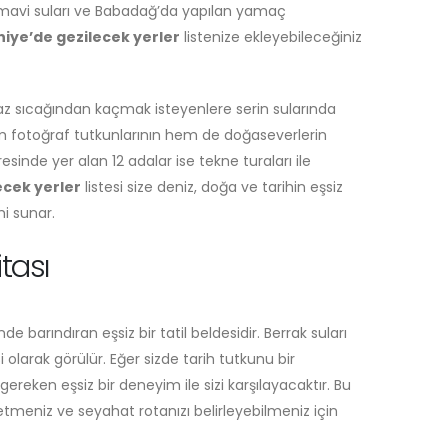
uaz mavi suları ve Babadağ’da yapılan yamaç
hiye’de gezilecek yerler
listenize ekleyebileceğiniz
yaz sıcağından kaçmak isteyenlere serin sularında
em fotoğraf tutkunlarının hem de doğaseverlerin
sinde yer alan 12 adalar ise tekne turaları ile
ecek yerler
listesi size deniz, doğa ve tarihin eşsiz
i sunar.
tası
nde barındıran eşsiz bir tatil beldesidir. Berrak suları
 olarak görülür. Eğer sizde tarih tutkunu bir
reken eşsiz bir deneyim ile sizi karşılayacaktır. Bu
etmeniz ve seyahat rotanızı belirleyebilmeniz için