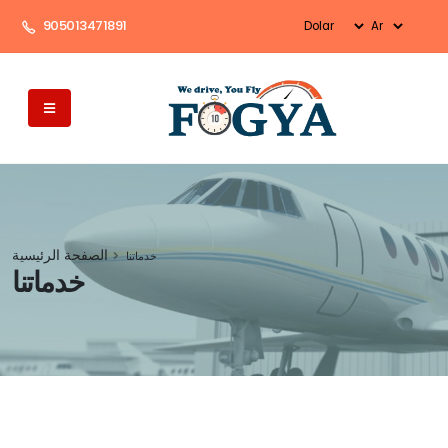
905013471891
الصفحة الرئيسية
خدماتنا
خدماتنا