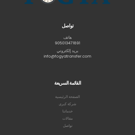
تواصل
هاتف
905013471891
بريد إلكتروني
info@fogyatransfer.com
القائمة السريعة
الصفحة الرئيسية
شركة كبرى
خدماتنا
مقالات
تواصل