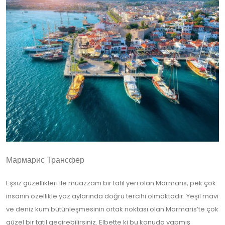
Мармарис Трансфер
Eşsiz güzellikleri ile muazzam bir tatil yeri olan Marmaris, pek çok
insanın özellikle yaz aylarında doğru tercihi olmaktadır. Yeşil mavi
ve deniz kum bütünleşmesinin ortak noktası olan Marmaris’te çok
güzel bir tatil geçirebilirsiniz. Elbette ki bu konuda yapmış