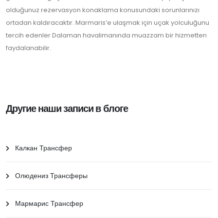
olduğunuz rezervasyon konaklama konusundaki sorunlarınızı
ortadan kaldıracaktır. Marmaris’e ulaşmak için uçak yolculuğunu
tercih edenler Dalaman havalimanında muazzam bir hizmetten
faydalanabilir.
Другие наши записи в блоге
Калкан Трансфер
Олюдениз Трансферы
Мармарис Трансфер