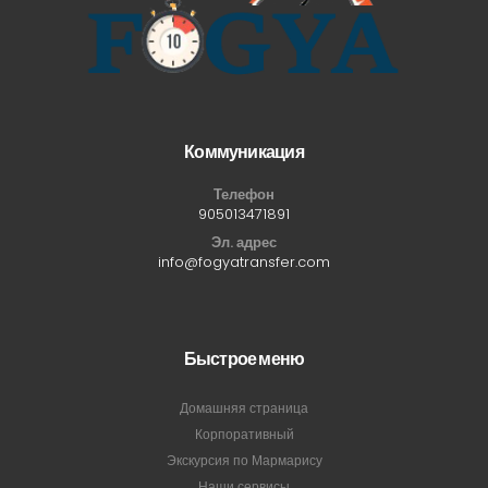
Коммуникация
Телефон
905013471891
Эл. адрес
info@fogyatransfer.com
Быстрое меню
Домашняя страница
Корпоративный
Экскурсия по Мармарису
Наши сервисы