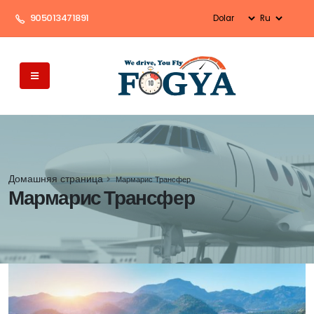
905013471891
Домашняя страница
Мармарис Трансфер
Мармарис Трансфер