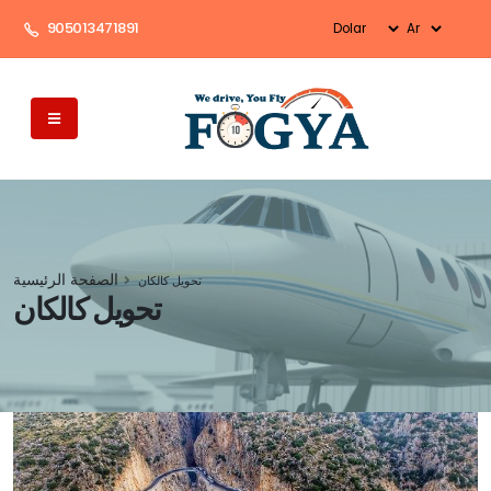
905013471891
الصفحة الرئيسية
تحويل كالكان
تحويل كالكان